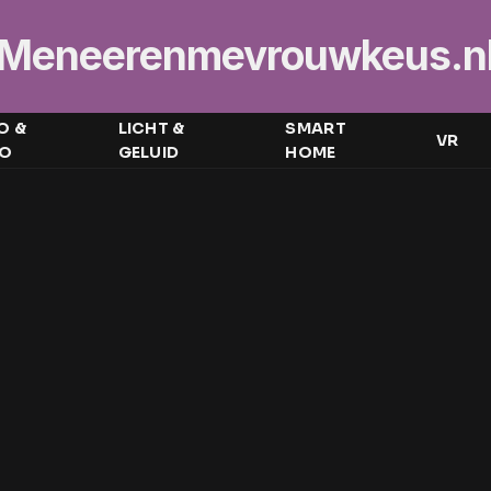
Meneerenmevrouwkeus.n
O &
LICHT &
SMART
VR
EO
GELUID
HOME